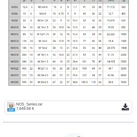
NOS_Series.rar
7,848.68 K