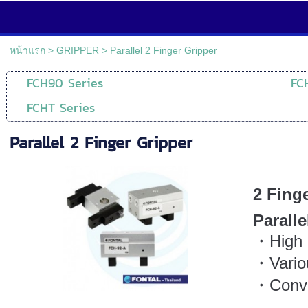
หน้าแรก
>
GRIPPER
>
Parallel 2 Finger Gripper
FCH90 Series
FC
FCHT Series
Parallel 2 Finger Gripper
2 Fing
Paralle
・High 
・Variou
・Conven