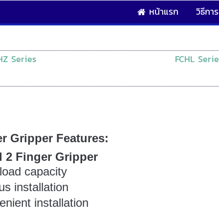
หน้าแรก
วิธีการส
HZ Series
FCHL Serie
er Gripper Features:
l 2 Finger Gripper
load capacity
s installation
ient installation