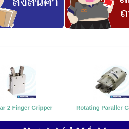
ar 2 Finger Gripper
Rotating Paraller G